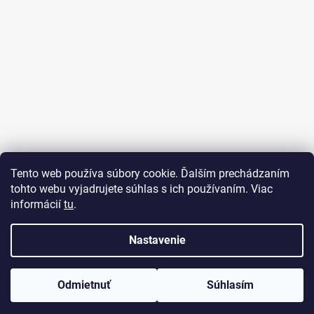
Tento web používa súbory cookie. Ďalším prechádzaním
tohto webu vyjadrujete súhlas s ich používaním. Viac
informácií
tu
.
Nastavenie
Vytvoril Shoptet
Odmietnuť
Súhlasím
Copyright 2026
Darčeky a kvety Jasmine
. Všetky práva
vyhradené.