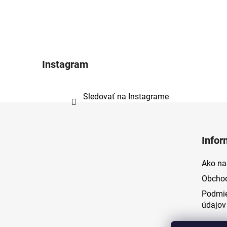
Instagram
Sledovať na Instagrame
Z
á
Infor
p
ä
Ako na
t
Obcho
i
Podmie
e
údajov