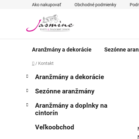
Prejsť
Ako nakupovať
Obchodné podmienky
Podm
na
obsah
Aranžmány a dekorácie
Sezónne ara
Domov
/
Kontakt
B
K
Preskočiť
Aranžmány a dekorácie
a
kategórie
o
t
č
Sezónne aranžmány
e
n
g
ý
Aranžmány a doplnky na
ó
cintorín
p
r
i
a
Veľkoobchod
e
n
e