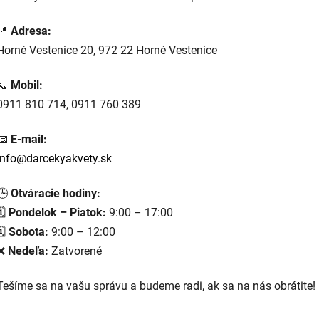
📍
Adresa:
Horné Vestenice 20, 972 22 Horné Vestenice
📞
Mobil:
0911 810 714, 0911 760 389
📧
E-mail:
info@darcekyakvety.sk
🕒
Otváracie hodiny:
🗓
Pondelok – Piatok:
9:00 – 17:00
🗓
Sobota:
9:00 – 12:00
❌
Nedeľa:
Zatvorené
Tešíme sa na vašu správu a budeme radi, ak sa na nás obrátite!