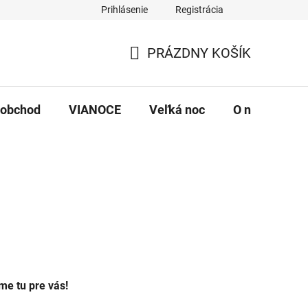
Prihlásenie
Registrácia
PRÁZDNY KOŠÍK
NÁKUPNÝ
KOŠÍK
oobchod
VIANOCE
Veľká noc
O nás
Na
me tu pre vás!