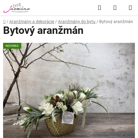
Prejsť
Hľadať
NÁKUP
na
obsah
KOŠÍK
Domov
/
Aranžmány a dekorácie
/
Aranžmány do bytu
/
Bytový aranžmán
Bytový aranžmán
NOVINKA